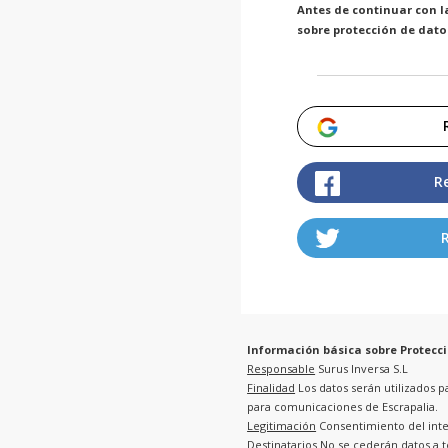
Antes de continuar con l
sobre protección de dato
R
Información básica sobre Protecci
Responsable
Surus Inversa S.L
Finalidad
Los datos serán utilizados p
para comunicaciones de Escrapalia.
Legitimación
Consentimiento del int
Destinatarios
No se cederán datos a te